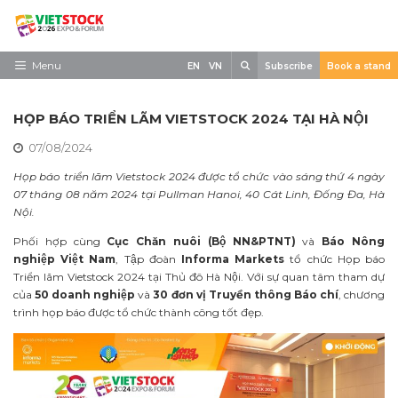
Skip
to
content
Search
Menu
EN
VN
Subscribe
Book a stand
Trang chủ
HỌP BÁO TRIỂN LÃM VIETSTOCK 2024 TẠI HÀ NỘI
Về triển lãm
07/08/2024
Trưng Bày
Họp báo triển lãm Vietstock 2024
đươ
̣c tổ ch
ư
́c vào sáng th
ư
́ 4 ngày
07 tháng 08 n
ă
m 2024 tại Pullman Hanoi, 40 Cát Linh,
Đố
ng
Đ
a, Hà
Tham Quan
N
ộ
i.
Tin tức
Phối hợp cùng
Cục Chăn nuôi (Bộ NN&PTNT)
và
Báo Nông
nghiệp Việt Nam
, Tập đoàn
Informa Markets
tổ chức Họp báo
Liên Hệ
Triển lãm Vietstock 2024 tại Thủ đô Hà Nội. Với sự quan tâm tham dự
của
50 doanh nghiệp
và
30 đơn vị Truyền thông Báo chí
, chương
trình họp báo được tổ chức thành công tốt đẹp.