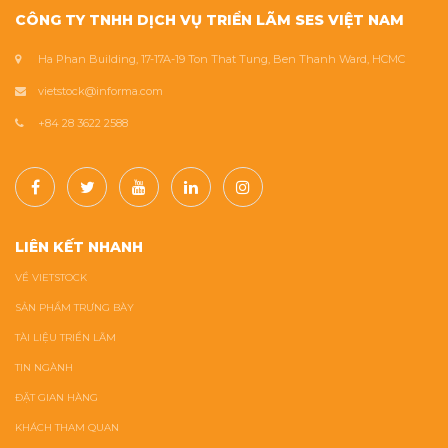
CÔNG TY TNHH DỊCH VỤ TRIỂN LÃM SES VIỆT NAM
Ha Phan Building, 17-17A-19 Ton That Tung, Ben Thanh Ward, HCMC
vietstock@informa.com
+84 28 3622 2588
LIÊN KẾT NHANH
VỀ VIETSTOCK
SẢN PHẨM TRƯNG BÀY
TÀI LIỆU TRIỂN LÃM
TIN NGÀNH
ĐẶT GIAN HÀNG
KHÁCH THAM QUAN