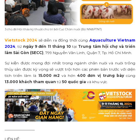
3 chủ đề Hội thảo kỹ thuật chủ trì bởi Cục Chăn nuôi (Bộ NN&PTNT)
Vietstock 2024
sẽ diễn ra đồng thời cùng
Aquaculture Vietnam
2024
, từ
ngày 9 đến 11 tháng 10
tại
Trung tâm hội chợ và triển
lãm Sài Gòn (SECC)
, 799 Nguyễn Văn Linh, Quận 7, Tp. Hồ Chí Minh.
Sự kiện được mong đợi nhất trong ngành chăn nuôi và nuôi trồng
thủy sản được kỳ vọng sẽ vượt trội hơn các phiên bản trước với diện
tích triển lãm là
15.000 m2
và hơn
400 đơn vị trưng bày
cùng
13.000 khách tham quan
từ
50 quốc gia
và khu vực.
________________
LIÊN HỆ: