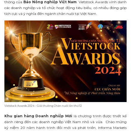
thông của
Báo Nông nghiệp Việt Nam
. Vietstock Awards vinh danh
các doanh nghiệp và tổ chức hoạt động tiêu biểu, có nhiều đóng góp
tích cực và ý nghĩa đến ngành chăn nuôi tại Việt Nam.
Vietstock Awards 2024 – Giải thưởng Chăn nuôi lần thứ 12
Khu gian hàng Doanh nghiệp Mới
là chương trình được thiết kế
dành riêng đến các doanh nghiệp Việt Nam nhỏ và vừa. Chào mừng
kỷ niệm 20 năm hành trình đổi mới và phát triển, Informa Markets