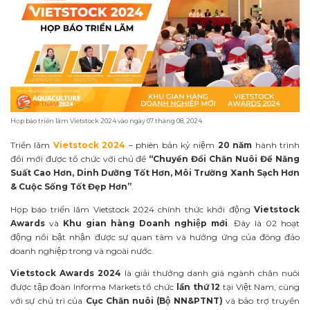
Họp báo triển lãm Vietstock 2024 vào ngày 07 tháng 08, 2024.
Triển lãm
Vietstock 2024
– phiên bản kỷ niệm
20 năm
hành trình
đổi mới được tổ chức với chủ đề
“Chuyển Đổi Chăn Nuôi Để Năng
Suất Cao Hơn, Dinh Dưỡng Tốt Hơn, Môi Trường Xanh Sạch Hơn
& Cuộc Sống Tốt Đẹp Hơn”
.
Họp báo triển lãm Vietstock 2024 chính thức khởi động
Vietstock
Awards
và
Khu gian hàng Doanh nghiệp mới
. Đây là 02 hoạt
động nổi bật nhận được sự quan tâm và hưởng ứng của đông đảo
doanh nghiệp trong và ngoài nước.
Vietstock Awards 2024
là giải thưởng danh giá ngành chăn nuôi
được tập đoàn Informa Markets tổ chức
lần thứ 12
tại Việt Nam, cùng
với sự chủ trì của
Cục Chăn nuôi (Bộ NN&PTNT)
và bảo trợ truyền