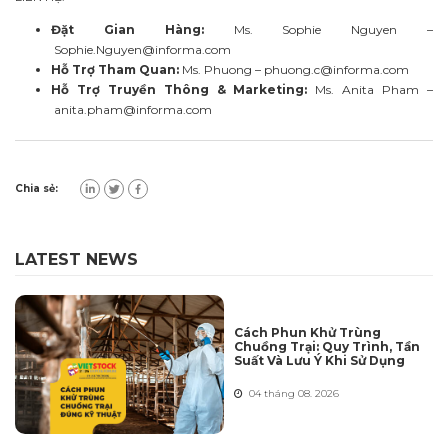
Đặt Gian Hàng:
Ms. Sophie Nguyen –
Sophie.Nguyen@informa.com
Hỗ Trợ Tham Quan:
Ms. Phuong –
phuong.c@informa.com
Hỗ Trợ Truyền Thông & Marketing:
Ms. Anita Pham –
anita.pham@informa.com
Chia sẻ:
LATEST NEWS
Cách Phun Khử Trùng
Chuồng Trại: Quy Trình, Tần
Suất Và Lưu Ý Khi Sử Dụng
04 tháng 08. 2026