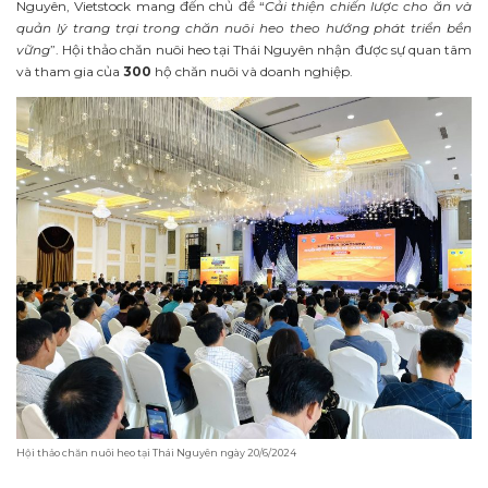
Nguyên, Vietstock mang đến chủ đề “
Cải thiện chiến lược cho ăn và
quản lý trang trại trong chăn nuôi heo theo hướng phát triển bền
vững
”. Hội thảo chăn nuôi heo tại Thái Nguyên nhận được sự quan tâm
và tham gia của
300
hộ chăn nuôi và doanh nghiệp.
Hội thảo chăn nuôi heo tại Thái Nguyên ngày 20/6/2024