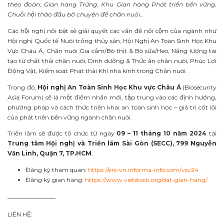
theo đoàn; Gian hàng Trứng; Khu Gian hàng Phát triển bền vững,
Chuỗi hội thảo đầu bờ chuyên đề chăn nuôi…
Các hội nghị nổi bật sẽ giải quyết các vấn đề nổi cộm của ngành như
Hội nghị Quốc tế Nuôi trồng thủy sản, Hội Nghị An Toàn Sinh Học Khu
Vực Châu Á, Chăn nuôi Gia cầm/Bò thịt & Bò sữa/Heo, Năng lượng tái
tạo từ chất thải chăn nuôi, Dinh dưỡng & Thức ăn chăn nuôi, Phúc Lợi
Động Vật, Kiểm soát Phát thải Khí nhà kính trong Chăn nuôi.
Trong đó,
Hội nghị An Toàn Sinh Học Khu vực Châu Á
(Biosecurity
Asia Forum) sẽ là một điểm nhấn mới, tập trung vào các định hướng,
phương pháp và cách thức triển khai an toàn sinh học – giá trị cốt lõi
của phát triển bền vững ngành chăn nuôi.
Triển lãm sẽ được tổ chức từ ngày
09 – 11 tháng 10 năm 2024
tại
Trung tâm Hội nghị và Triển lãm Sài Gòn (SECC), 799 Nguyễn
Văn Linh, Quận 7, TP.HCM
.
Đăng ký tham quan:
https://ers-vn.informa-info.com/vsv24
Đăng ký gian hàng:
https://www.vietstock.org/dat-gian-hang/
————————
LIÊN HỆ: