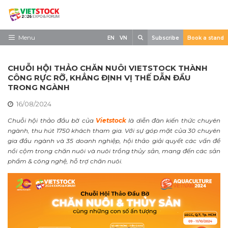
Skip
to
content
Search
Menu
EN
VN
Subscribe
Book a stand
Trang chủ
CHUỖI HỘI THẢO CHĂN NUÔI VIETSTOCK THÀNH
Về triển lãm
CÔNG RỰC RỠ, KHẲNG ĐỊNH VỊ THẾ DẪN ĐẦU
TRONG NGÀNH
Trưng Bày
16/08/2024
Tham Quan
Chuỗi hội thảo đầu bờ của
Vietstock
là diễn đàn kiến thức chuyên
ngành, thu hút 1750 khách tham gia. Với sự góp mặt của 30 chuyên
Tin tức
gia đầu ngành và 35 doanh nghiệp, hội thảo giải quyết các vấn đề
nổi cộm trong chăn nuôi và nuôi trồng thủy sản, mang đến các sản
Liên Hệ
phẩm & công nghệ, hỗ trợ chăn nuôi.