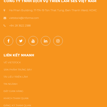
CÔNG TY TNHH DỊCH VỤ TRIỂN LÃM SES VIỆT NAM
Ha Phan Building, 17-17A-19 Ton That Tung, Ben Thanh Ward, HCMC
vietstock@informa.com
+84 28 3622 2588
LIÊN KẾT NHANH
VỀ VIETSTOCK
SẢN PHẨM TRƯNG BÀY
TÀI LIỆU TRIỂN LÃM
TIN NGÀNH
ĐẶT GIAN HÀNG
KHÁCH THAM QUAN
ĐĂNG KÝ THAM QUAN