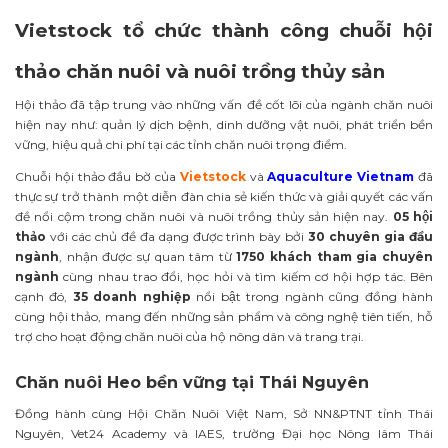
Vietstock tổ chức thành công chuỗi hội
thảo chăn nuôi và nuôi trồng thủy sản
Hội thảo đã tập trung vào những vấn đề cốt lõi của ngành chăn nuôi
hiện nay như: quản lý dịch bệnh, dinh dưỡng vật nuôi, phát triển bền
vững, hiệu quả chi phí tại các tỉnh chăn nuôi trọng điểm.
Chuỗi hội thảo đầu bờ của
Vietstock
và
Aquaculture Vietnam
đã
thực sự trở thành một diễn đàn chia sẻ kiến thức và giải quyết các vấn
đề nổi cộm trong chăn nuôi và nuôi trồng thủy sản hiện nay.
05 hội
thảo
với các chủ đề đa dạng được trình bày bởi
30 chuyên gia đầu
ngành
, nhận được sự quan tâm từ
1750 khách tham gia chuyên
ngành
cùng nhau trao đổi, học hỏi và tìm kiếm cơ hội hợp tác. Bên
cạnh đó,
35 doanh nghiệp
nổi bật trong ngành cũng đồng hành
cùng hội thảo, mang đến những sản phẩm và công nghệ tiên tiến, hỗ
trợ cho hoạt động chăn nuôi của hộ nông dân và trang trại.
Chăn nuôi Heo bền vững tại Thái Nguyên
Đồng hành cùng Hội Chăn Nuôi Việt Nam, Sở NN&PTNT tỉnh Thái
Nguyên, Vet24 Academy và IAES, trường Đại học Nông lâm Thái