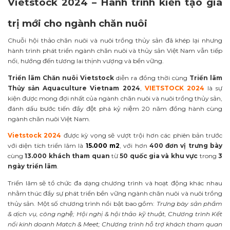
Vietstock 2024 – Hành trình kiến tạo giá
trị mới cho ngành chăn nuôi
Chuỗi hội thảo chăn nuôi và nuôi trồng thủy sản đã khép lại nhưng
hành trình phát triển ngành chăn nuôi và thủy sản Việt Nam vẫn tiếp
nối, hướng đến tương lai thịnh vượng và bền vững.
Triển lãm Chăn nuôi Vietstock
diễn ra đồng thời cùng
Triển lãm
Thủy sản Aquaculture Vietnam 2024
,
VIETSTOCK 2024
là sự
kiện được mong đợi nhất của ngành chăn nuôi và nuôi trồng thủy sản,
đánh dấu bước tiến đầy đột phá kỷ niệm 20 năm đồng hành cùng
ngành chăn nuôi Việt Nam.
Vietstock 2024
được kỳ vọng sẽ vượt trội hơn các phiên bản trước
với diện tích triển lãm là
15.000 m2
, với hơn
400 đơn vị trưng bày
cùng
13.000 khách tham quan
từ
50 quốc gia và khu vực
trong
3
ngày triển lãm
.
Triển lãm sẽ tổ chức đa dạng chương trình và hoạt động khác nhau
nhằm thúc đẩy sự phát triển bền vững ngành chăn nuôi và nuôi trồng
thủy sản. Một số chương trình nổi bật bao gồm:
Trưng bày sản phẩm
& dịch vụ, công nghệ; Hội nghị & hội thảo kỹ thuật, Chương trình Kết
nối kinh doanh Match & Meet; Chương trình hỗ trợ khách tham quan