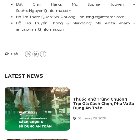
Đặt Gian Hàng: Ms. Sophie Nguyen –
Sophie.Nguyen@informa.com
Hỗ Trợ Tham Quan: Ms. Phuong –
phuong.c@informa.com
Hỗ Trợ Truyền Thông & Marketing: Ms. Anita Pham –
anita.pham@informa.com
Chia sẻ:
LATEST NEWS
Thuốc Khử Trùng Chuồng
Trại Gà: Cách Chọn, Pha Và Sử
Dụng An Toàn
07 tháng 08. 2026