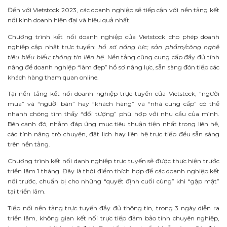
Đến với Vietstock 2023, các doanh nghiệp sẽ tiếp cận với nền tảng kết
nối kinh doanh hiện đại và hiệu quả nhất.
Chương trình kết nối doanh nghiệp của Vietstock cho phép doanh
nghiệp cập nhật trực tuyến:
hồ sơ năng lực; sản phẩm/công nghệ
tiêu biểu biểu; thông tin liên hệ.
Nền tảng cũng cung cấp đầy đủ tính
năng để doanh nghiệp “làm đẹp” hồ sơ năng lực, sẵn sàng đón tiếp các
khách hàng tham quan online.
Tại nền tảng kết nối doanh nghiệp trực tuyến của Vietstock, “người
mua” và “người bán” hay “khách hàng” và “nhà cung cấp” có thể
nhanh chóng tìm thấy “đối tượng” phù hợp với nhu cầu của mình.
Bên cạnh đó, nhằm đáp ứng mục tiêu thuận tiện nhất trong liên hệ,
các tính năng trò chuyện, đặt lịch hay liên hệ trực tiếp đều sẵn sàng
trên nền tảng.
Chương trình kết nối danh nghiệp trực tuyến sẽ được thực hiện trước
triển lãm 1 tháng. Đây là thời điểm thích hợp để các doanh nghiệp kết
nối trước, chuẩn bị cho những “quyết định cuối cùng” khi “gặp mặt”
tại triển lãm.
Tiếp nối nền tảng trực tuyến đầy đủ thông tin, trong 3 ngày diễn ra
triển lãm, không gian kết nối trực tiếp đảm bảo tính chuyên nghiệp,