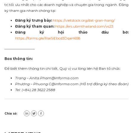
trị tối ưu nhất cho các doanh nghiệp và chuyên gia trong ngành. Đăng
ký tham gia nhanh chóng tại:
Đăng ký trưng bày:
https://vietstock.org/dat-gian-hang/
Đăng ký tham quan:
https://ers.ubmthailand.com/vs23
Đăng ký hội thảo đầu bờ:
https://forms.gle/RseSiEbcd3DqaH658
————————–
Box thông tin:
Để biết thêm thông tin chi tiết, Quý vị vui lòng liên hệ Ban tổ chức:
Trang –
Anita.Pham@informa.com
Phương –
Phuong.C@informa.com
(Hỗ trợ đăng ký theo đoàn)
Tel: (+84) 28 3622 2588
Chia sẻ: