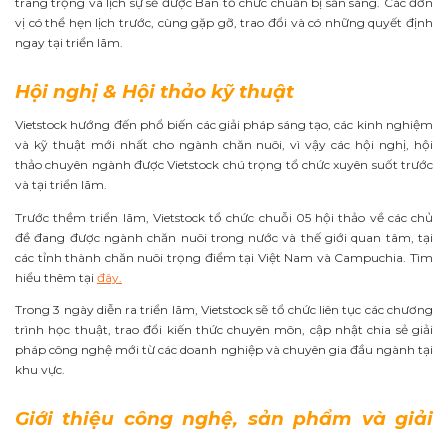
trang trọng và lịch sự sẽ được Ban tổ chức chuẩn bị sẵn sàng. Các đơn
vị có thể hẹn lịch trước, cùng gặp gỡ, trao đổi và có những quyết định
ngay tại triển lãm.
Hội nghị & Hội thảo kỹ thuật
Vietstock hướng đến phổ biến các giải pháp sáng tạo, các kinh nghiệm
và kỹ thuật mới nhất cho ngành chăn nuôi, vì vậy các hội nghị, hội
thảo chuyên ngành được Vietstock chú trọng tổ chức xuyên suốt trước
và tại triển lãm.
Trước thềm triển lãm, Vietstock tổ chức chuỗi 05 hội thảo về các chủ
đề đang được ngành chăn nuôi trong nước và thế giới quan tâm, tại
các tỉnh thành chăn nuôi trọng điểm tại Việt Nam và Campuchia. Tìm
hiểu thêm tại
đây.
Trong 3 ngày diễn ra triển lãm, Vietstock sẽ tổ chức liên tục các chương
trình học thuật, trao đổi kiến thức chuyên môn, cập nhật chia sẻ giải
pháp công nghệ mới từ các doanh nghiệp và chuyên gia đầu ngành tại
khu vực.
Giới thiệu công nghệ, sản phẩm và giải