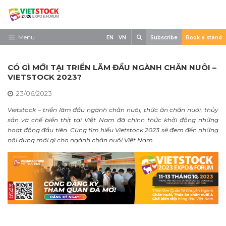
Skip
to
content
Search
Menu
EN
VN
Subscribe
Book a stand
Trang chủ
CÓ GÌ MỚI TẠI TRIỂN LÃM ĐẦU NGÀNH CHĂN NUÔI –
Về triển lãm
VIETSTOCK 2023?
23/06/2023
Trưng Bày
Vietstock – triển lãm đầu ngành chăn nuôi, thức ăn chăn nuôi, thủy
Tham Quan
sản và chế biến thịt tại Việt Nam đã chính thức khởi động những
hoạt động đầu tiên. Cùng tìm hiểu Vietstock 2023 sẽ đem đến những
Tin tức
nội dung mới gì cho ngành chăn nuôi Việt Nam.
Liên Hệ