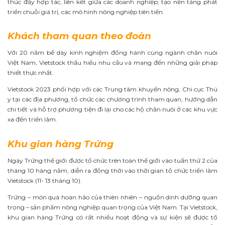
thúc đẩy hợp tác, liên kết giữa các doanh nghiệp; tạo nền tảng phát
triển chuỗi giá trị, các mô hình nông nghiệp tiên tiến.
Khách tham quan theo đoàn
Với 20 năm bề dày kinh nghiệm đồng hành cùng ngành chăn nuôi
Việt Nam, Vietstock thấu hiểu nhu cầu và mang đến những giải pháp
thiết thực nhất.
Vietstock 2023 phối hợp với các Trung tâm khuyến nông, Chi cục Thú
y tại các địa phương, tổ chức các chương trình tham quan, hướng dẫn
chi tiết và hỗ trợ phương tiện đi lại cho các hộ chăn nuôi ở các khu vực
xa đến triển lãm.
Khu gian hàng Trứng
Ngày Trứng thế giới được tổ chức trên toàn thế giới vào tuần thứ 2 của
tháng 10 hàng năm, diễn ra đồng thời vào thời gian tổ chức triển lãm
Vietstock (11- 13 tháng 10).
Trứng – món quà hoàn hảo của thiên nhiên – nguồn dinh dưỡng quan
trọng – sản phẩm nông nghiệp quan trọng của Việt Nam. Tại Vietstock,
khu gian hàng Trứng có rất nhiều hoạt động và sự kiện sẽ được tổ