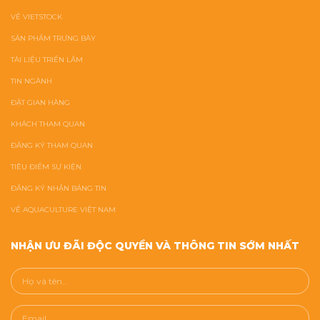
VỀ VIETSTOCK
SẢN PHẨM TRƯNG BÀY
TÀI LIỆU TRIỂN LÃM
TIN NGÀNH
ĐẶT GIAN HÀNG
KHÁCH THAM QUAN
ĐĂNG KÝ THAM QUAN
TIÊU ĐIỂM SỰ KIỆN
ĐĂNG KÝ NHẬN BẢNG TIN
VỀ AQUACULTURE VIỆT NAM
NHẬN ƯU ĐÃI ĐỘC QUYỀN VÀ THÔNG TIN SỚM NHẤT